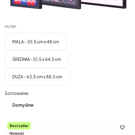
FILTRY
MAŁA - 35,5 cm x 48 cm
ŚREDNIA - 51,5 x 64,5 cm
DUŻA - 63,5 cm x 88,5 cm
Koniec filtrów
Lista produktów
Sortowanie:
Domyślne
Bestseller
Nowość