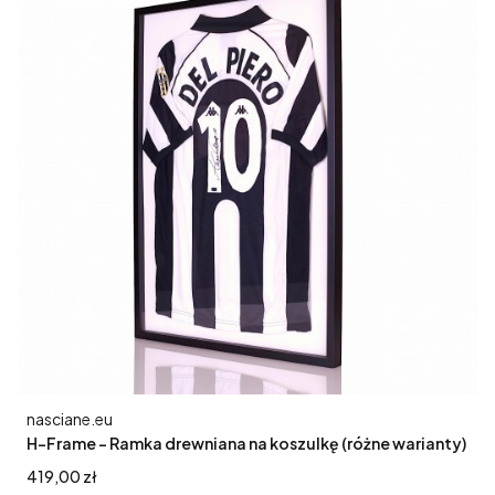
Producent
nasciane.eu
H-Frame - Ramka drewniana na koszulkę (różne warianty)
Cena
419,00 zł