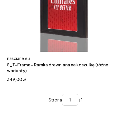
Producent
nasciane.eu
S_T-Frame - Ramka drewniana na koszulkę (różne
warianty)
Cena
349,00 zł
Strona
z 1