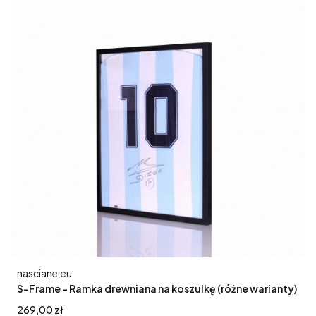
Producent
nasciane.eu
S-Frame - Ramka drewniana na koszulkę (różne warianty)
Cena
269,00 zł