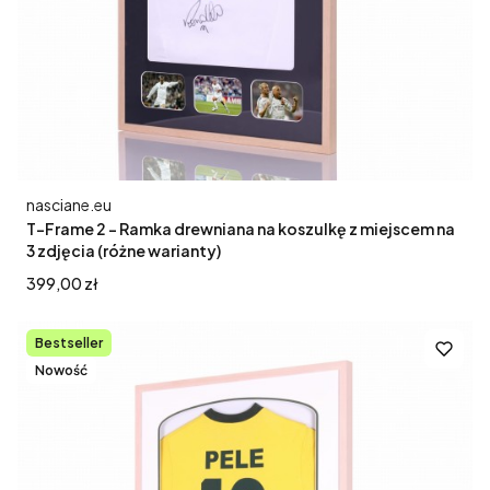
Producent
nasciane.eu
T-Frame 2 - Ramka drewniana na koszulkę z miejscem na
3 zdjęcia (różne warianty)
Cena
399,00 zł
Bestseller
Nowość