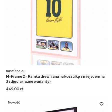
Producent
nasciane.eu
M-Frame 2 - Ramka drewniana na koszulkę z miejscem na
3 zdjęcia (różne warianty)
Cena
449,00 zł
Nowość