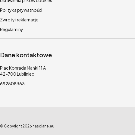
Ustawienia plików cookies
Polityka prywatności
Zwroty i reklamacje
Regulaminy
Dane kontaktowe
Adres:
Plac Konrada Mańki 11 A
42-700 Lubliniec
692808363
© Copyright 2026 nasciane.eu