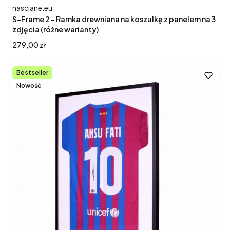
Producent
nasciane.eu
S-Frame 2 - Ramka drewniana na koszulkę z panelem na 3
zdjęcia (różne warianty)
Cena
279,00 zł
Bestseller
Nowość