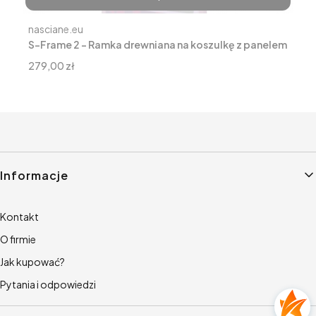
Producent
nasciane.eu
S-Frame 2 - Ramka drewniana na koszulkę z panelem
na 3 zdjęcia (różne warianty)
Cena
279,00 zł
Linki w stopce
Informacje
Kontakt
O firmie
Jak kupować?
Pytania i odpowiedzi