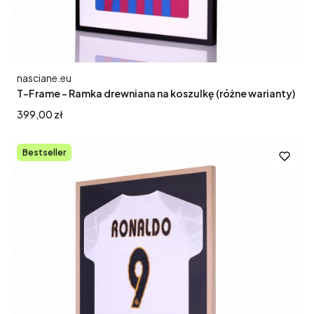
Producent
nasciane.eu
T-Frame - Ramka drewniana na koszulkę (różne warianty)
Cena
399,00 zł
Bestseller