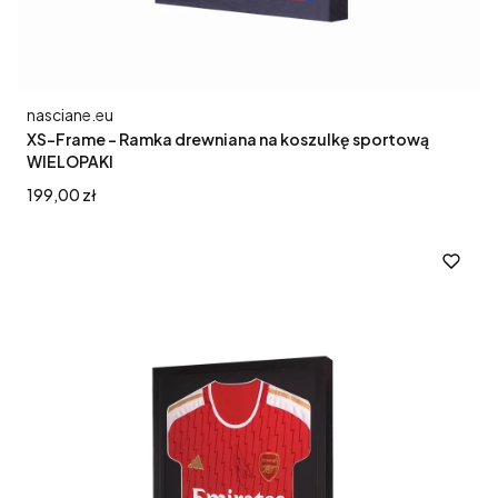
Producent
nasciane.eu
XS-Frame - Ramka drewniana na koszulkę sportową
WIELOPAKI
Cena
199,00 zł