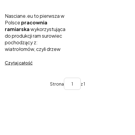
Nasciane.eu to pierwsza w
Polsce
pracownia
ramiarska
wykorzystująca
do produkcji ram surowiec
pochodzący z:
wiatrołomów, czyli drzew
połamanych przez silny
wiatr, recyklingu (np.
Czytaj całość
starych ram, mebli i drzwi)
oraz tartaków znajdujących
się w promieniu do 60
Strona
z 1
kilometrów od naszej
manufaktury stolarskiej.