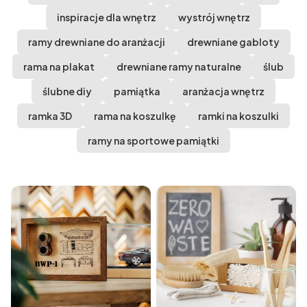
inspiracje dla wnętrz
wystrój wnętrz
ramy drewniane do aranżacji
drewniane gabloty
rama na plakat
drewniane ramy naturalne
ślub
ślubne diy
pamiątka
aranżacja wnętrz
ramka 3D
rama na koszulkę
ramki na koszulki
ramy na sportowe pamiątki