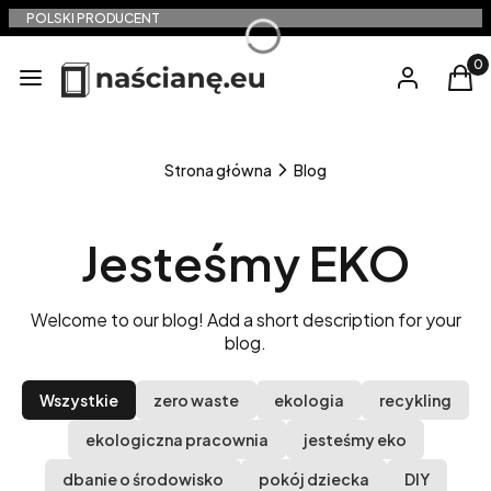
POLSKI PRODUCENT
Produ
Menu
Zaloguj się
Kos
Strona główna
Blog
Jesteśmy EKO
Welcome to our blog! Add a short description for your
blog.
Wszystkie
zero waste
ekologia
recykling
ekologiczna pracownia
jesteśmy eko
dbanie o środowisko
pokój dziecka
DIY