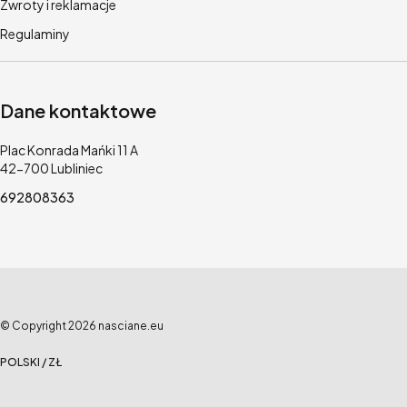
Zwroty i reklamacje
Regulaminy
Dane kontaktowe
Adres:
Plac Konrada Mańki 11 A
42-700 Lubliniec
692808363
© Copyright 2026 nasciane.eu
POLSKI / ZŁ