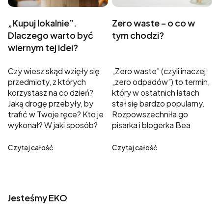
„Kupuj lokalnie”.
Zero waste – o co w
Dlaczego warto być
tym chodzi?
wiernym tej idei?
Czy wiesz skąd wzięły się
„Zero waste” (czyli inaczej:
przedmioty, z których
„zero odpadów”) to termin,
korzystasz na co dzień?
który w ostatnich latach
Jaką drogę przebyły, by
stał się bardzo popularny.
trafić w Twoje ręce? Kto je
Rozpowszechniła go
wykonał? W jaki sposób?
pisarka i blogerka Bea
To są pytania, na które
Johnson, która razem ze
często nie potrafimy
swoją rodziną podjęła się
Czytaj całość
Czytaj całość
odpowiedzieć.
wyzwania, by przez rok nie
wyprodukować więcej
śmieci niż zmieściłoby się w
dużym słoiku...
Jesteśmy EKO