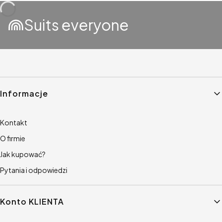
Suits everyone
Linki w stopce
Informacje
Kontakt
O firmie
Jak kupować?
Pytania i odpowiedzi
Konto KLIENTA